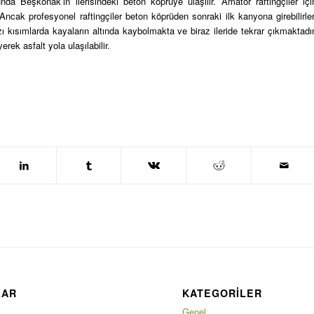
a Beşkonak’ın ilerisindeki beton köprüye ulaşılır. Amatör raftingçiler içi
ncak profesyonel raftingçiler beton köprüden sonraki ilk kanyona girebilirler
ı kısımlarda kayaların altında kaybolmakta ve biraz ileride tekrar çıkmaktadır
rek asfalt yola ulaşılabilir.
LAR
KATEGORILER
Genel