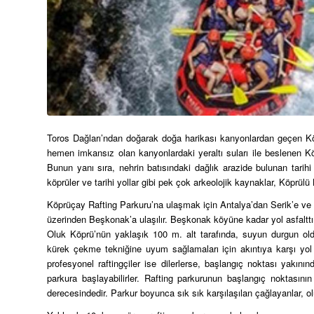
Toros Dağları’ndan doğarak doğa harikası kanyonlardan geçen Köp
hemen imkansız olan kanyonlardaki yeraltı suları ile beslenen Köp
Bunun yanı sıra, nehrin batısındaki dağlık arazide bulunan tarihi
köprüler ve tarihi yollar gibi pek çok arkeolojik kaynaklar, Köprül
Köprüçay Rafting Parkuru’na ulaşmak için Antalya’dan Serik’e ve 
üzerinden Beşkonak’a ulaşılır. Beşkonak köyüne kadar yol asfaltt
Oluk Köprü’nün yaklaşık 100 m. alt tarafında, suyun durgun oldu
kürek çekme tekniğine uyum sağlamaları için akıntıya karşı yol a
profesyonel raftingçiler ise dilerlerse, başlangıç noktası yakı
parkura başlayabilirler. Rafting parkurunun başlangıç noktası
derecesindedir. Parkur boyunca sık sık karşılaşılan çağlayanlar, 