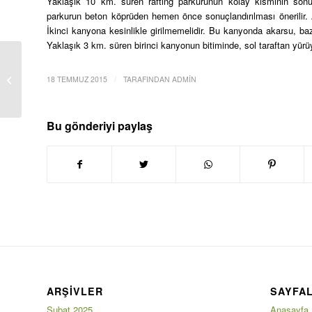
Yaklaşık 10 km. süren rafting parkurunun kolay kısmının sonund
parkurun beton köprüden hemen önce sonuçlandırılması önerilir. A
İkinci kanyona kesinlikle girilmemelidir. Bu kanyonda akarsu, baz
Yaklaşık 3 km. süren birinci kanyonun bitiminde, sol taraftan yürüye
Antalya’da Rafting
/
18 TEMMUZ 2015
TARAFINDAN
ADMIN
Yapılacak Yerler
Bu gönderiyi paylaş
ARŞIVLER
SAYFA
Şubat 2025
Anasayfa