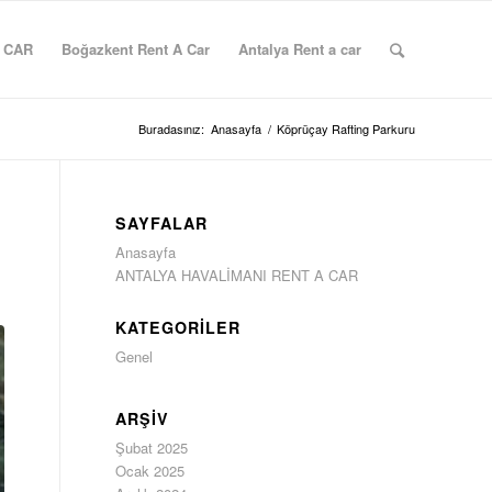
 CAR
Boğazkent Rent A Car
Antalya Rent a car
Buradasınız:
Anasayfa
/
Köprüçay Rafting Parkuru
SAYFALAR
Anasayfa
ANTALYA HAVALİMANI RENT A CAR
KATEGORILER
Genel
ARŞIV
Şubat 2025
Ocak 2025