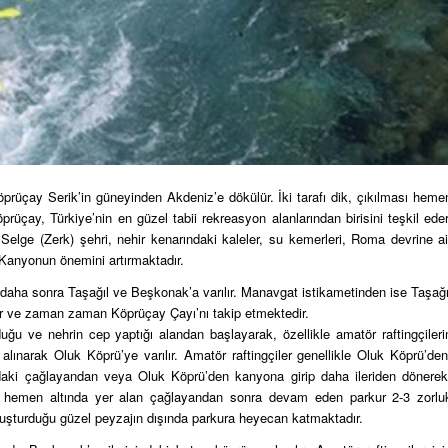
rüçay Serik’in güneyinden Akdeniz’e dökülür. İki tarafı dik, çıkılması heme
rüçay, Türkiye’nin en güzel tabii rekreasyon alanlarından birisini teşkil eder
 Selge (Zerk) şehri, nehir kenarındaki kaleler, su kemerleri, Roma devrine ai
ü Kanyonun önemini artırmaktadır.
daha sonra Taşağıl ve Beşkonak’a varılır. Manavgat istikametinden ise Taşağı
ır ve zaman zaman Köprüçay Çayı’nı takip etmektedir.
ğu ve nehrin cep yaptığı alandan başlayarak, özellikle amatör raftingçileri
lınarak Oluk Köprü’ye varılır. Amatör raftingçiler genellikle Oluk Köprü’den
nındaki çağlayandan veya Oluk Köprü’den kanyona girip daha ileriden dönerek
nın hemen altında yer alan çağlayandan sonra devam eden parkur 2-3 zorlu
oluşturduğu güzel peyzajın dışında parkura heyecan katmaktadır.