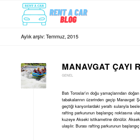
Aylık arşiv: Temmuz, 2015
MANAVGAT ÇAYI 
GENEL
Batı Toroslar’ın doğu yamaçlarından doğa
tabakalarının üzerinden geçip Manavgat Şe
geçtiği kanyonlardaki yeraltı sularıyla bes
rafting parkurunun başlangıç noktasına u
kuzeye Akseki istikametine dönülür. Aksek
ulaşılır. Burası rafting parkurunun başlangıç