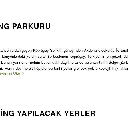
NG PARKURU
anyonlardan geçen Köprüçay Serik’in güneyinden Akdeniz’e dökülür. İki taraf
anyonlardaki yeraltı suları ile beslenen Köprüçay, Türkiye’nin en güzel tabi
. Bunun yanı sıra, nehrin batısındaki dağlık arazide bulunan tarihi Selge (Zerk
ri, Roma devrine ait köprüler ve tarihi yollar gibi pek çok arkeolojik kaynaklar
evamını Oku
TING YAPILACAK YERLER