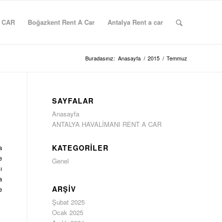
 CAR
Boğazkent Rent A Car
Antalya Rent a car
Buradasınız:
Anasayfa
/
2015
/
Temmuz
SAYFALAR
Anasayfa
ANTALYA HAVALİMANI RENT A CAR
KATEGORILER
a
e
Genel
ı
a
ARŞIV
e
Şubat 2025
Ocak 2025