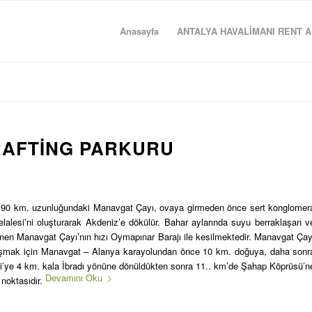
Anasayfa
ANTALYA HAVALİMANI RENT A
RAFTING PARKURU
n 90 km. uzunluğundaki Manavgat Çayı, ovaya girmeden önce sert konglomer
lalesi’ni oluşturarak Akdeniz’e dökülür. Bahar aylarında suyu berraklaşan v
lenen Manavgat Çayı’nın hızı Oymapınar Barajı ile kesilmektedir. Manavgat Çay
laşmak için Manavgat – Alanya karayolundan önce 10 km. doğuya, daha sonr
i’ye 4 km. kala İbradı yönüne dönüldükten sonra 11.. km’de Şahap Köprüsü’n
Devamını Oku
 noktasıdır.