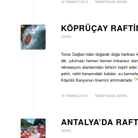
/
18 TEMMUZ 2015
TARAFINDAN
ADMIN
KÖPRÜÇAY RAFTI
GENEL
Toros Dağları’ndan doğarak doğa harikası k
dik, çıkılması hemen hemen imkansız olan k
rekreasyon alanlarından birisini teşkil eder
şehri, nehir kenarındaki kaleler, su kemerle
D
Köprülü Kanyonun önemini artırmaktadır.
/
18 TEMMUZ 2015
TARAFINDAN
ADMIN
ANTALYA’DA RAF
GENEL