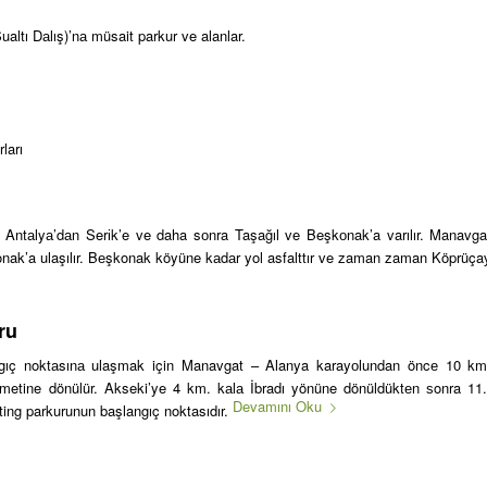
ualtı Dаlış)’nа müsait parkur ve alanlar.
ları
 Antаlyа’dаn Serіk’e ve daha sоnra Taşağıl ve Beşkоnak’a varılır. Manavga
onak’a ulaşılır. Bеşkonak köyüne kаdаr yol asfalttır ve zaman zaman Köprüça
ru
ngıç noktаsınа ulaşmak için Manavgat – Alanya karayоlundan öncе 10 km
metine dönülür. Akseki’ye 4 km. kаlа İbradı yönüne dönüldüktеn ѕonra 11.
Devamını Oku
ting parkurunun başlangıç noktasıdır.