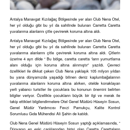
Antalya Manavgat Kızılağaç Bölgesinde yer alan Club Nena Otel,
her yıl olduğu gibi bu yıl da sahilinde bulunan Carretta Caretta
yuvalanma alanlarını çitle çevirerek koruma altına aldı.
Antalya Manavgat Kızılağaç Bölgesinde yer alan Club Nena Otel,
her yıl olduğu gibi bu yıl da sahilinde bulunan Carretta Caretta
yuvalanma alanlarını çitle çevirerek koruma altına aldı. Çitlerin
üzerine 4 ayrı dilde “ Bu bölge, caretta caretta ‘ların yumurtlama
alanı olduğu için koruma altına alınmıştır” yazıldı. Çevreci
özellikleri ile dikkat çeken Club Nena yaklaşık 105 milyon yıldan
bu yana dünyamızda yaşadığı bilinen deniz kaplumbağalarının
yuvalanma alanlarını koruma altına alırken, otelde konaklayan
yerli yabancı turistler ile çocuklara bu konunun önemini belirten
bilgiler veriyor. Özellikle çocukların büyük bir ilgi ve merak ile
takip ettikleri bilgilendirmelere Otel Genel Müdürü Hüseyin Sosun,
Genel Müdür Yardımcısı Fevzi Pamukçu, Kalite Kontrol
Sorumlusu Gıda Mühendisi Ali Şahin de katıldı.
Club Nena Genel Müdürü Hüseyin Sosun yaptığı açıklamasında, “
Dünyanın en eski canlılarından birisi olan Caretta Carettaların