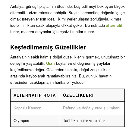
Antalya, güneşli plajlarının ötesinde, keşfedilmeyi bekleyen birçok
alternatif turizm rotasına sahiptir. Bu gizli cennetler, doğayla iç içe
olmak isteyenler için ideal. Kimi yerler ulaşım zorluğuyla, kimisi
ise bilinirlikten uzak oluşuyla dikkat çeker. Bu noktada
alternatif
turlar, macera arayanlar için eşsiz fırsatlar sunar.
Keşfedilmemiş Güzellikler
Antalya’nın saklı kalmış doğal güzelliklerini görmek, unutulmaz bir
deneyim yaşatabilir.
Gizli
koylar ve el değmemiş yaylalar
keşfedilmeye değer. Gözlerden uzakta, doğal zenginlikler
arasında kaybolarak rahatlayabilirsiniz. Bu, günlük hayatın
stresinden uzaklaşmanın harika bir yoludur.
ALTERNATIF ROTA
ÖZELLIKLERI
Köprülü Kanyon
Rafting ve doğa yürüyüşü imkanı
Olympos
Tarihi kalıntılar ve plajlar