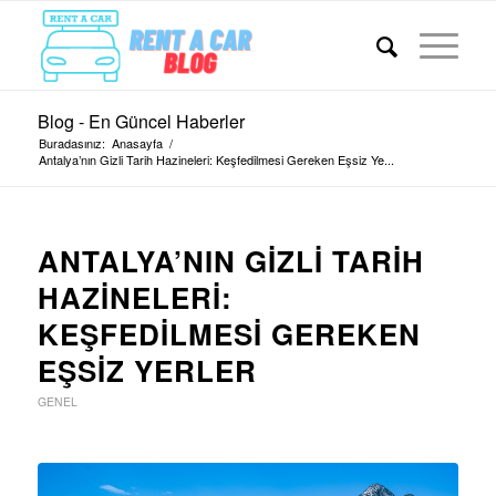
Blog - En Güncel Haberler
Buradasınız:
Anasayfa
/
Antalya’nın Gizli Tarih Hazineleri: Keşfedilmesi Gereken Eşsiz Ye...
ANTALYA’NIN GIZLI TARIH
HAZINELERI:
KEŞFEDILMESI GEREKEN
EŞSIZ YERLER
GENEL