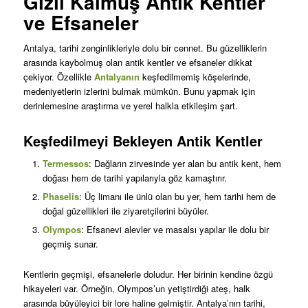
Gizli Kalmuş Antik Kentler
ve Efsaneler
Antalya, tarihi zenginlikleriyle dolu bir cennet. Bu güzelliklerin
arasında kaybolmuş olan antik kentler ve efsaneler dikkat
çekiyor. Özellikle
Antalyanın
keşfedilmemiş köşelerinde,
medeniyetlerin izlerini bulmak mümkün. Bunu yapmak için
derinlemesine araştırma ve yerel halkla etkileşim şart.
Keşfedilmeyi Bekleyen Antik Kentler
Termessos
: Dağların zirvesinde yer alan bu antik kent, hem
doğası hem de tarihi yapılarıyla göz kamaştırır.
Phaselis
: Üç limanı ile ünlü olan bu yer, hem tarihi hem de
doğal güzellikleri ile ziyaretçilerini büyüler.
Olympos
: Efsanevi alevler ve masalsı yapılar ile dolu bir
geçmiş sunar.
Kentlerin geçmişi, efsanelerle doludur. Her birinin kendine özgü
hikayeleri var. Örneğin, Olympos’un yetiştirdiği ateş, halk
arasında büyüleyici bir lore haline gelmiştir. Antalya’nın tarihi,