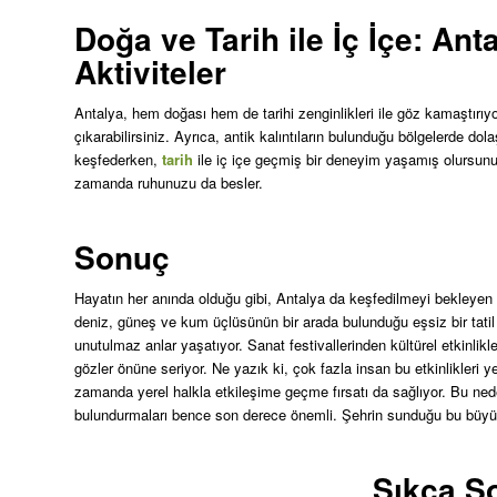
Doğa ve Tarih ile İç İçe: An
Aktiviteler
Antalya, hem doğası hem de tarihi zenginlikleri ile göz kamaştırıyo
çıkarabilirsiniz. Ayrıca, antik kalıntıların bulunduğu bölgelerde d
keşfederken,
tarih
ile iç içe geçmiş bir deneyim yaşamış olursunuz
zamanda ruhunuzu da besler.
Sonuç
Hayatın her anında olduğu gibi, Antalya da keşfedilmeyi bekleyen bi
deniz, güneş ve kum üçlüsünün bir arada bulunduğu eşsiz bir tatil c
unutulmaz anlar yaşatıyor. Sanat festivallerinden kültürel etkinlik
gözler önüne seriyor. Ne yazık ki, çok fazla insan bu etkinlikleri
zamanda yerel halkla etkileşime geçme fırsatı da sağlıyor. Bu ned
bulundurmaları bence son derece önemli. Şehrin sunduğu bu büyülü
Sıkça S