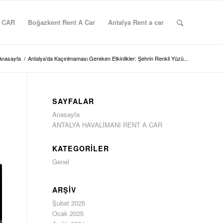
 CAR
Boğazkent Rent A Car
Antalya Rent a car
Anasayfa
/
Antalya’da Kaçırılmaması Gereken Etkinlikler: Şehrin Renkli Yüzü...
SAYFALAR
Anasayfa
ANTALYA HAVALİMANI RENT A CAR
KATEGORILER
Genel
ARŞIV
Şubat 2025
Ocak 2025