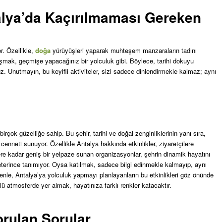
talya’da Kaçırılmaması Gereken
r. Özellikle,
doğa
yürüyüşleri yaparak muhteşem manzaraların tadını
olaşmak, geçmişe yapacağınız bir yolculuk gibi. Böylece, tarihi dokuyu
. Unutmayın, bu keyifli aktiviteler, sizi sadece dinlendirmekle kalmaz; aynı
rçok güzelliğe sahip. Bu şehir, tarihi ve doğal zenginliklerinin yanı sıra,
enneti sunuyor. Özellikle Antalya hakkında etkinlikler, ziyaretçilere
lere kadar geniş bir yelpaze sunan organizasyonlar, şehrin dinamik hayatını
 yeterince tanımıyor. Oysa katılmak, sadece bilgi edinmekle kalmayıp, aynı
enle, Antalya’ya yolculuk yapmayı planlayanların bu etkinlikleri göz önünde
 atmosferde yer almak, hayatınıza farklı renkler katacaktır.
orulan Sorular