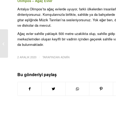
Olimpos – Ağaç Evler
Antalya Olimpos’ta ağaç evlerde uyuyor, farklı ülkelerden insanlarla
dinleniyorsunuz. Komşularınızla birlikte, sahilde ya da bahçelerde
gitar eşliğinde Müzik Tanrıları’na sesleniyorsunuz. Yok eğer ben, 
ve diskolar da mevcut.
Ağaç evler sahille yaklaşık 500 metre uzaklıkta olup, sahille gidip 
Yüce Rent A Car İle
merkezlerinden oluşan keyifli bir vadinin içinden geçerek sahille 
Lüks Otomobiller Bir Tık
da bulunmaktadır.
Uzağınızda
/
2 ARALIK 2020
TARAFINDAN
ADMIN
Bu gönderiyi paylaş