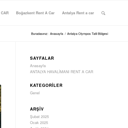
 CAR
Boğazkent Rent A Car
Antalya Rent a car
Buradasınız:
Anasayfa
/
Antalya Olympos Tatil Bölgesi
SAYFALAR
Anasayfa
ANTALYA HAVALİMANI RENT A CAR
KATEGORILER
Genel
ARŞIV
Şubat 2025
Ocak 2025