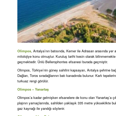
Olimpos
, Antalya’nın batısında, Kemer ile Adrasan arasında yer a
mitolojiye konu olmuştur. Kuruluş tarihi kesin olarak bilinmemekte
geçmektedir. Ünlü Bellerophontes efsanesi burada geçmiştir.
Olimpos
, Türkiye’nin güney sahilini kapsayan, Antalya şehrine ba
Dağları, Toros sıradağlarının batı kanadında bulunur. Karlı tepele
turkuaz rengi görülür.
Olimpos – Yanartaş
Olimpos’a kadar gelmişken efsanelere de konu olan Yanartaş’a ç
plajının yamaçlarında, sahilden yaklaşık 335 metre yükseklikte bul
gaz kaynağı ile yandığı söylenir.