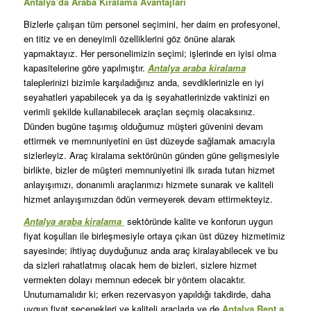
Antalya’da Araba Kiralama Avantajları
Bizlerle çalışan tüm personel seçimini, her daim en profesyonel,
en titiz ve en deneyimli özelliklerini göz önüne alarak
yapmaktayız. Her personelimizin seçimi; işlerinde en iyisi olma
kapasitelerine göre yapılmıştır.
Antalya araba kiralama
taleplerinizi bizimle karşıladığınız anda, sevdiklerinizle en iyi
seyahatleri yapabilecek ya da iş seyahatlerinizde vaktinizi en
verimli şekilde kullanabilecek araçları seçmiş olacaksınız.
Dünden bugüne taşımış olduğumuz müşteri güvenini devam
ettirmek ve memnuniyetini en üst düzeyde sağlamak amacıyla
sizlerleyiz. Araç kiralama sektörünün günden güne gelişmesiyle
birlikte, bizler de müşteri memnuniyetini ilk sırada tutan hizmet
anlayışımızı, donanımlı araçlarımızı hizmete sunarak ve kaliteli
hizmet anlayışımızdan ödün vermeyerek devam ettirmekteyiz.
Antalya araba kiralama
sektöründe kalite ve konforun uygun
fiyat koşulları ile birleşmesiyle ortaya çıkan üst düzey hizmetimiz
sayesinde; ihtiyaç duyduğunuz anda araç kiralayabilecek ve bu
da sizleri rahatlatmış olacak hem de bizleri, sizlere hizmet
vermekten dolayı memnun edecek bir yöntem olacaktır.
Unutumamalıdır ki; erken rezervasyon yapıldığı takdirde, daha
uygun fiyat seçenekleri ve kaliteli araçlarla ve de
Antalya Rent a